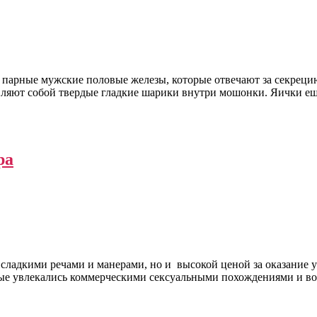
 парные мужские половые железы, которые отвечают за секрец
вляют собой твердые гладкие шарики внутри мошонки. Яички ещ
ра
ладкими речами и манерами, но и высокой ценой за оказание ус
орые увлекались коммерческими сексуальными похождениями и 