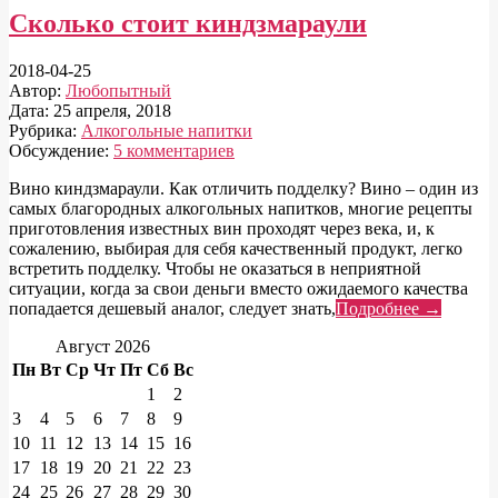
Сколько стоит киндзмараули
2018-04-25
Автор:
Любопытный
Дата:
25 апреля, 2018
Рубрика:
Алкогольные напитки
Обсуждение:
5 комментариев
Вино киндзмараули. Как отличить подделку? Вино – один из
самых благородных алкогольных напитков, многие рецепты
приготовления известных вин проходят через века, и, к
сожалению, выбирая для себя качественный продукт, легко
встретить подделку. Чтобы не оказаться в неприятной
ситуации, когда за свои деньги вместо ожидаемого качества
попадается дешевый аналог, следует знать,
Подробнее →
Август 2026
Пн
Вт
Ср
Чт
Пт
Сб
Вс
1
2
3
4
5
6
7
8
9
10
11
12
13
14
15
16
17
18
19
20
21
22
23
24
25
26
27
28
29
30