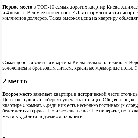
Первое место
в ТОП-10 самых дорогих квартир Киева занима
и 4 комнат. В чем ее особенность? Для оформления этих апарт
миллионов долларов. Такая высокая цена на квартиру объяснятс
Самая дорогая элитная квартира Киева сильно напоминает Вер
золочением и бронзовым литьем, красивые мраморные полы. Эта 
2 место
Второе место
занимает квартира в исторической части столиц
Центральную и Левобережную часть столицы. Общая площадь это
квартире 6 комнат. Среди них есть несколько гостиных (к слов
будет летняя терраса. Но и это еще не все. Не поверите, но в
места в удобном подземном паркинге.