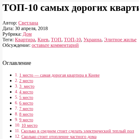
ТОП-10 самых дорогих кварти
Автор:
Светлана
Дата:
30 апреля, 2018
Рубрика:
Дом
Теги:
Квартира
,
Киев
,
ТОП
,
ТОП-10
,
Украина
,
Элитное жилье
Обсуждение:
оставьте комментарий
Оглавление
1 место — самая дорогая квартира в Киеве
2 место
3 место
4 место
5 место
6 место
7 место
8 место
9 место
10 место
Сколько в среднем стоит сделать электрический теплый пол
Сколько стоит отопление частного дома