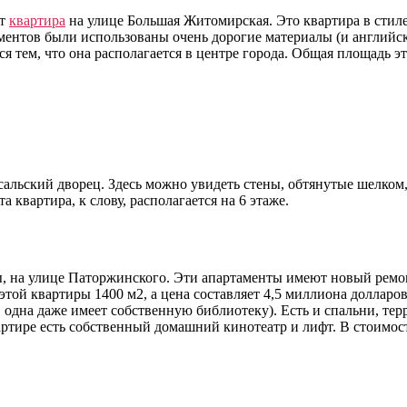
ет
квартира
на улице Большая Житомирская. Это квартира в стиле 
аментов были использованы очень дорогие материалы (и английск
я тем, что она располагается в центре города. Общая площадь э
сальский дворец. Здесь можно увидеть стены, обтянутые шелко
квартира, к слову, располагается на 6 этаже.
ы, на улице Паторжинского. Эти апартаменты имеют новый ремо
й квартиры 1400 м2, а цена составляет 4,5 миллиона долларов.
у, одна даже имеет собственную библиотеку). Есть и спальни, те
 квартире есть собственный домашний кинотеатр и лифт. В стоим