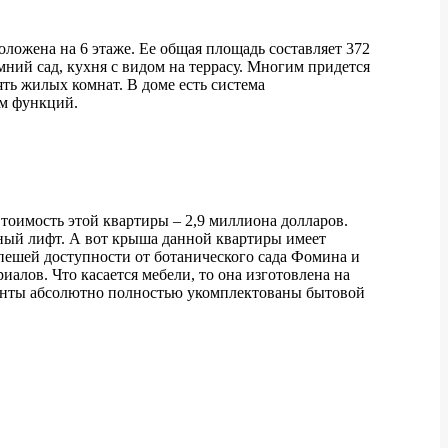
оложена на 6 этаже. Ее общая площадь составляет 372
ний сад, кухня с видом на террасу. Многим придется
ть жилых комнат. В доме есть система
ом функций.
оимость этой квартиры – 2,9 миллиона долларов.
ьный лифт. А вот крыша данной квартиры имеет
пешей доступности от ботанического сада Фомина и
алов. Что касается мебели, то она изготовлена на
аменты абсолютно полностью укомплектованы бытовой