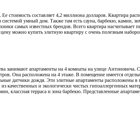
. Ее стоимость составляет 4,2 миллиона долларов. Квартира расп
истемой умный дом. Также там есть сауна, барбекю, камин, зим
хники самых известных брендов. Всего квартира насчитывает пя
ю цену можно купить элитную квартиру с очень полезным набор
а занимают апартаменты на 4 комнаты на улице Антоновича. Ст
тров. Она расположена на 4 этаже. В помещение имеется отдел
льные датчики дождя. Эти элитные апартаменты расположены в 
из качественных и экологически чистых гипоаллергенных матери
камин, классная терраса и зона барбекю. Представленные апарт