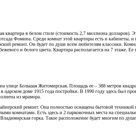
 квартира в белом стиле (стоимость 2,7 миллиона долларов). Эт
сада Фомина. Среди комнат этой квартиры есть и кабинеты, и г
ский ремонт. Он будет по душе всем любителям классики. Комн
бежевого и белого цвета. Квартира располагается на 7 этаже. Ее
на улице Большая Житомирская. Площадь ее – 388 метров квадра
в царском доме 1915 года постройки. В 1990 году здесь был про
полнена из мрамора.
изайнерский ремонт. Она полностью оснащена бытовой техникой 
лыми комнатами. Есть здесь и 2 парковочных места на специаль
Владимирская горка. Такое расположение будет многим по душе