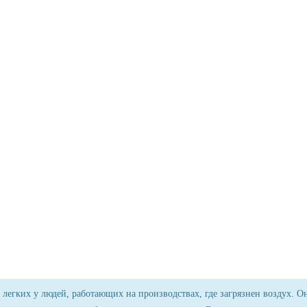
 легких у людей, работающих на производствах, где загрязнен воздух. О