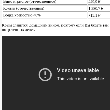
Вино игристое (отечественное)
449,9 ₽
Коньяк (отечественный)
1 280,7 ₽
Водка крепостью 40%
715,1 ₽
Крым славится домашним вином, поэтому если Вы будете там, т
потраченных денег.