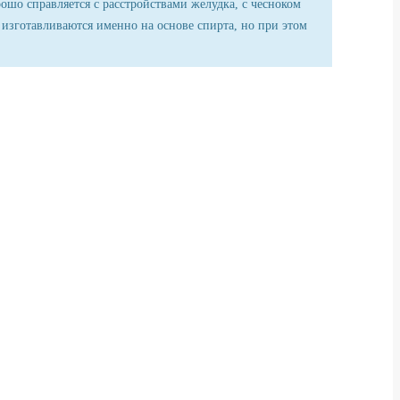
рошо справляется с расстройствами желудка, с чесноком
 изготавливаются именно на основе спирта, но при этом