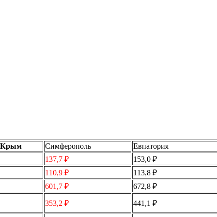
а Крым
Симферополь
Евпатория
137,7 ₽
153,0 ₽
110,9 ₽
113,8 ₽
601,7 ₽
672,8 ₽
353,2 ₽
441,1 ₽