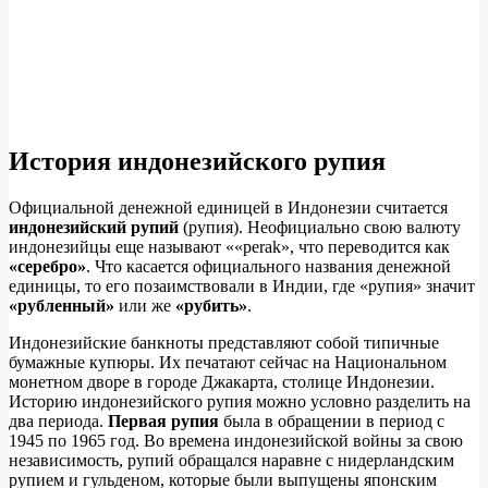
История индонезийского рупия
Официальной денежной единицей в Индонезии считается
индонезийский рупий
(рупия). Неофициально свою валюту
индонезийцы еще называют ««perak», что переводится как
«серебро»
. Что касается официального названия денежной
единицы, то его позаимствовали в Индии, где «рупия» значит
«рубленный»
или же
«рубить»
.
Индонезийские банкноты представляют собой типичные
бумажные купюры. Их печатают сейчас на Национальном
монетном дворе в городе Джакарта, столице Индонезии.
Историю индонезийского рупия можно условно разделить на
два периода.
Первая рупия
была в обращении в период с
1945 по 1965 год. Во времена индонезийской войны за свою
независимость, рупий обращался наравне с нидерландским
рупием и гульденом, которые были выпущены японским