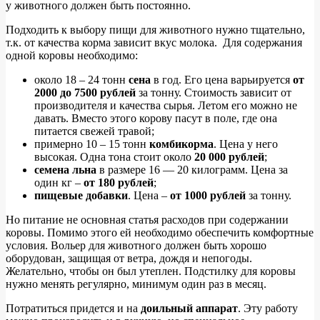
у животного должен быть постоянно.
Подходить к выбору пищи для животного нужно тщательно,
т.к. от качества корма зависит вкус молока. Для содержания
одной коровы необходимо:
около 18 – 24 тонн
сена
в год. Его цена варьируется
от
2000 до 7500 рублей
за тонну. Стоимость зависит от
производителя и качества сырья. Летом его можно не
давать. Вместо этого корову пасут в поле, где она
питается свежей травой;
примерно 10 – 15 тонн
комбикорма
. Цена у него
высокая. Одна тона стоит около
20 000 рублей
;
семена льна
в размере 16 — 20 килограмм. Цена за
один кг –
от 180 рублей
;
пищевые добавки
. Цена –
от 1000 рублей
за тонну.
Но питание не основная статья расходов при содержании
коровы. Помимо этого ей необходимо обеспечить комфортные
условия. Вольер для животного должен быть хорошо
оборудован, защищая от ветра, дождя и непогоды.
Желательно, чтобы он был утеплен. Подстилку для коровы
нужно менять регулярно, минимум один раз в месяц.
Потратиться придется и на
доильный аппарат
. Эту работу