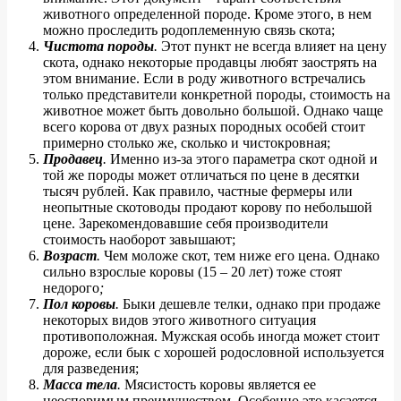
животного определенной породе. Кроме этого, в нем
можно проследить родоплеменную связь скота;
Чистота породы
.
Этот пункт не всегда влияет на цену
скота, однако некоторые продавцы любят заострять на
этом внимание. Если в роду животного встречались
только представители конкретной породы, стоимость на
животное может быть довольно большой. Однако чаще
всего корова от двух разных породных особей стоит
примерно столько же, сколько и чистокровная;
Продавец
.
Именно из-за этого параметра скот одной и
той же породы может отличаться по цене в десятки
тысяч рублей. Как правило, частные фермеры или
неопытные скотоводы продают корову по небольшой
цене. Зарекомендовавшие себя производители
стоимость наоборот завышают;
Возраст
.
Чем моложе скот, тем ниже его цена. Однако
сильно взрослые коровы (15 – 20 лет) тоже стоят
недорого
;
Пол коровы
.
Быки дешевле телки, однако при продаже
некоторых видов этого животного ситуация
противоположная. Мужская особь иногда может стоит
дороже, если бык с хорошей родословной используется
для разведения;
Масса тела
.
Мясистость коровы является ее
неоспоримым преимуществом. Особенно это касается