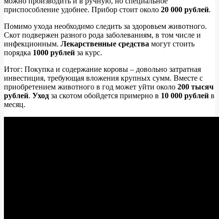
можно производить и в ручную, но специальное
приспособление удобнее. Прибор стоит около
20 000 рублей
.
Помимо ухода необходимо следить за здоровьем животного.
Скот подвержен разного рода заболеваниям, в том числе и
инфекционным.
Лекарственные средства
могут стоить
порядка
1000 рублей
за курс.
Итог: Покупка и содержание коровы – довольно затратная
инвестиция, требующая вложения крупных сумм. Вместе с
приобретением животного в год может уйти около
200 тысяч
рублей
.
Уход
за скотом обойдется примерно в
10 000 рублей
в
месяц.