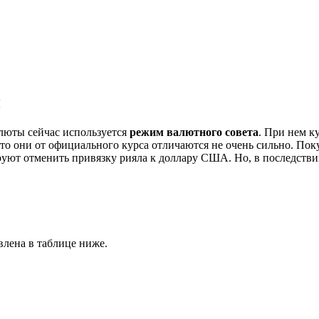
и
люты сейчас используется
режим валютного совета
. При нем к
 то они от официального курса отличаются не очень сильно. Покуп
руют отменить привязку рияла к доллару США. Но, в последстви
влена в таблице ниже.