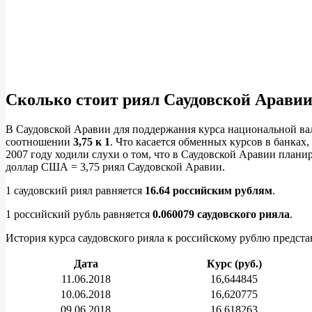
Сколько стоит риял Саудовской Арави
В Саудовской Аравии для поддержания курса национальной ва
соотношении
3,75 к 1
. Что касается обменных курсов в банках,
2007 году ходили слухи о том, что в Саудовской Аравии плани
доллар США = 3,75 риял Саудовской Аравии.
1 саудовский риял равняется
16.64 российским рублям
.
1 российский рубль равняется
0.060079 саудовского рияла
.
История курса саудовского рияла к российскому рублю предста
Дата
Курс (руб.)
11.06.2018
16,644845
10.06.2018
16,620775
09.06.2018
16,618263