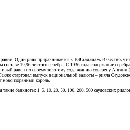
Аравии. Один риял приравнивается к
100
халалам
. Известно, ч
 составе 19,96 чистого серебра. С 1936 года содержание серебр
оторый равен по своему золотому содержанию соверену Англии (а
 Также стартовал выпуск национальной валюты – рияла Саудовс
т новоизбранный король.
ие банкноты: 1, 5, 10, 20, 50, 100, 200, 500 саудовских риялов.