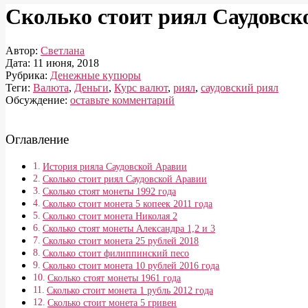
Сколько стоит риял Саудовск
Автор:
Светлана
Дата:
11 июня, 2018
Рубрика:
Денежные купюры
Теги:
Валюта
,
Деньги
,
Курс валют
,
риял
,
саудовский риял
Обсуждение:
оставьте комментарий
Оглавление
История рияла Саудовской Аравии
Сколько стоит риял Саудовской Аравии
Сколько стоят монеты 1992 года
Сколько стоит монета 5 копеек 2011 года
Сколько стоит монета Николая 2
Сколько стоят монеты Александра 1,2 и 3
Сколько стоит монета 25 рублей 2018
Сколько стоит филиппинский песо
Сколько стоит монета 10 рублей 2016 года
Сколько стоят монеты 1961 года
Сколько стоит монета 1 рубль 2012 года
Сколько стоит монета 5 гривен