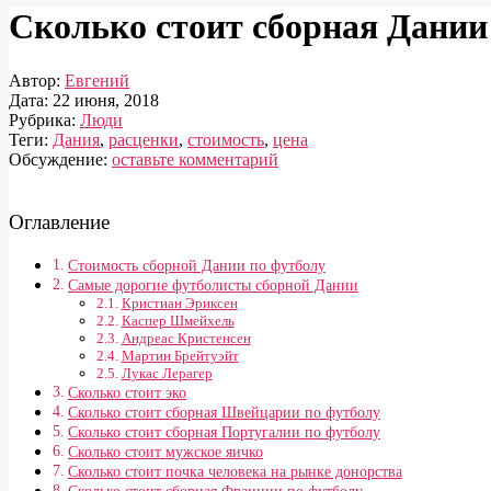
Сколько стоит сборная Дании
Автор:
Евгений
Дата:
22 июня, 2018
Рубрика:
Люди
Теги:
Дания
,
расценки
,
стоимость
,
цена
Обсуждение:
оставьте комментарий
Оглавление
Стоимость сборной Дании по футболу
Самые дорогие футболисты сборной Дании
Кристиан Эриксен
Каспер Шмейхель
Андреас Кристенсен
Мартин Брейтуэйт
Лукас Лерагер
Сколько стоит эко
Сколько стоит сборная Швейцарии по футболу
Сколько стоит сборная Португалии по футболу
Сколько стоит мужское яичко
Сколько стоит почка человека на рынке донорства