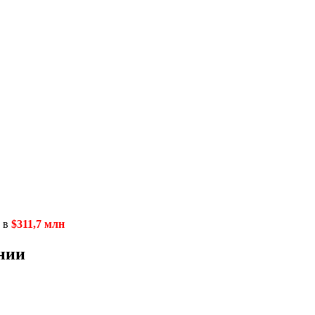
ь в
$311,7 млн
нии