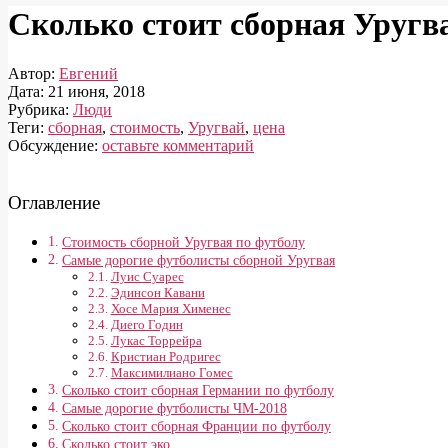
Сколько стоит сборная Уругв
Автор:
Евгений
Дата:
21 июня, 2018
Рубрика:
Люди
Теги:
сборная
,
стоимость
,
Уругвай
,
цена
Обсуждение:
оставьте комментарий
Оглавление
Стоимость сборной Уругвая по футболу
Самые дорогие футболисты сборной Уругвая
Луис Суарес
Эдинсон Кавани
Хосе Мария Хименес
Диего Годин
Лукас Торрейра
Кристиан Родригес
Максимилиано Гомес
Сколько стоит сборная Германии по футболу
Самые дорогие футболисты ЧМ-2018
Сколько стоит сборная Франции по футболу
Сколько стоит эко