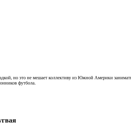
гадкой, но это не мешает коллективу из Южной Америки занимать
лонников футбола.
угвая