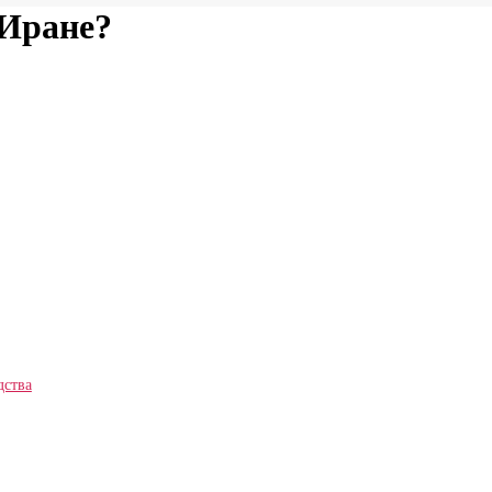
 Иране?
дства