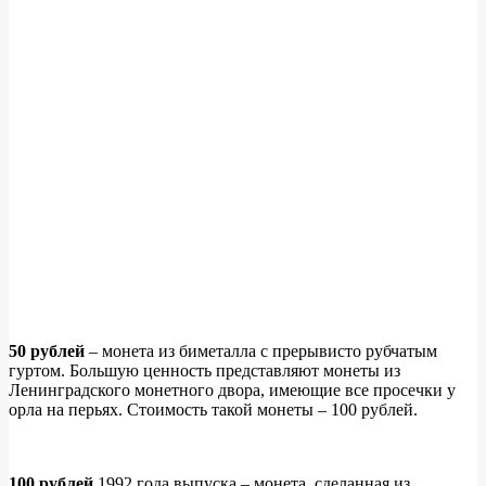
50 рублей
– монета из биметалла с прерывисто рубчатым
гуртом. Большую ценность представляют монеты из
Ленинградского монетного двора, имеющие все просечки у
орла на перьях. Стоимость такой монеты – 100 рублей.
100 рублей
1992 года выпуска – монета, сделанная из