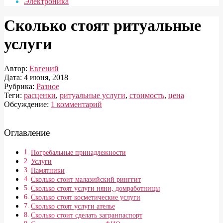
Электроника
Сколько стоят ритуальные
услуги
Автор:
Евгений
Дата:
4 июня, 2018
Рубрика:
Разное
Теги:
расценки
,
ритуальные услуги
,
стоимость
,
цена
Обсуждение:
1 комментарий
Оглавление
Погребальные принадлежности
Услуги
Памятники
Сколько стоит малазийский ринггит
Сколько стоят услуги няни, домработницы
Сколько стоят косметические услуги
Сколько стоят услуги ателье
Сколько стоит сделать загранпаспорт