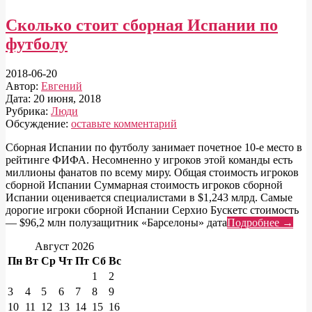
Сколько стоит сборная Испании по
футболу
2018-06-20
Автор:
Евгений
Дата:
20 июня, 2018
Рубрика:
Люди
Обсуждение:
оставьте комментарий
Сборная Испании по футболу занимает почетное 10-е место в
рейтинге ФИФА. Несомненно у игроков этой команды есть
миллионы фанатов по всему миру. Общая стоимость игроков
сборной Испании Суммарная стоимость игроков сборной
Испании оценивается специалистами в $1,243 млрд. Самые
дорогие игроки сборной Испании Серхио Бускетс стоимость
— $96,2 млн полузащитник «Барселоны» дата
Подробнее →
Август 2026
Пн
Вт
Ср
Чт
Пт
Сб
Вс
1
2
3
4
5
6
7
8
9
10
11
12
13
14
15
16