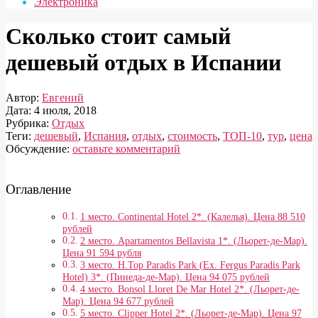
Электроника
Сколько стоит самый
дешевый отдых в Испании
Автор:
Евгений
Дата:
4 июля, 2018
Рубрика:
Отдых
Теги:
дешевый
,
Испания
,
отдых
,
стоимость
,
ТОП-10
,
тур
,
цена
Обсуждение:
оставьте комментарий
Оглавление
1 место. Continental Hotel 2*. (Калелья). Цена 88 510
рублей
2 место. Apartamentos Bellavista 1*. (Льорет-де-Мар).
Цена 91 594 рубля
3 место. H.Top Paradis Park (Ex. Fergus Paradis Park
Hotel) 3*. (Пинеда-де-Мар). Цена 94 075 рублей
4 место. Bonsol Lloret De Mar Hotel 2*. (Льорет-де-
Мар). Цена 94 677 рублей
5 место. Clipper Hotel 2*. (Льорет-де-Мар). Цена 97