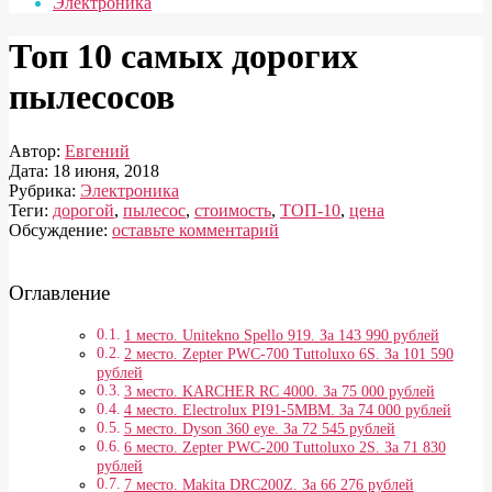
Электроника
Топ 10 самых дорогих
пылесосов
Автор:
Евгений
Дата:
18 июня, 2018
Рубрика:
Электроника
Теги:
дорогой
,
пылесос
,
стоимость
,
ТОП-10
,
цена
Обсуждение:
оставьте комментарий
Оглавление
1 место. Unitekno Spello 919. За 143 990 рублей
2 место. Zepter PWC-700 Tuttoluxo 6S. За 101 590
рублей
3 место. KARCHER RC 4000. За 75 000 рублей
4 место. Electrolux PI91-5MBM. За 74 000 рублей
5 место. Dyson 360 eye. За 72 545 рублей
6 место. Zepter PWC-200 Tuttoluxo 2S. За 71 830
рублей
7 место. Makita DRC200Z. За 66 276 рублей