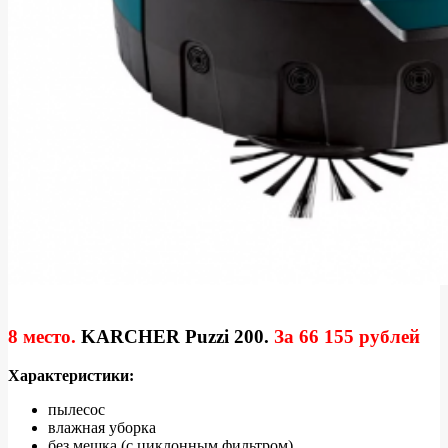
8 место.
KARCHER Puzzi 200
.
За
66 155 рублей
Характеристики:
пылесос
влажная уборка
без мешка (с циклонным фильтром)