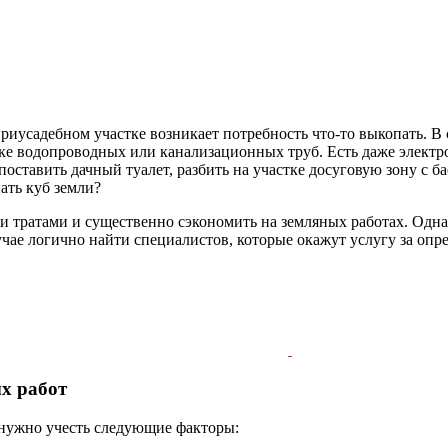
приусадебном участке возникает потребность что-то выкопать. В
йке водопроводных или канализационных труб. Есть даже электр
поставить дачный туалет, разбить на участке досуговую зону с
пать куб земли?
ми тратами и существенно сэкономить на земляных работах. Одн
учае логично найти специалистов, которые окажут услугу за опр
х работ
, нужно учесть следующие факторы: