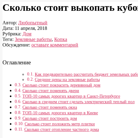
Сколько стоит выкопать кубо
Автор:
Любопытный
Дата:
11 апреля, 2018
Рубрика:
Дом
Теги:
Земляные работы
,
Копка
Обсуждение:
оставьте комментарий
Оглавление
Как предварительно рассчитать бюджет земельных раб
Средние цены на земляные работы
Сколько стоит покрасить деревянный дом
Сколько стоит поменять двери
ТОП-10 самых дорогих квартир в Санкт-Петербурге
Сколько в среднем стоит сделать электрический теплый пол
Сколько стоит поменять окна
ТОП-10 самых дорогих квартир в Киеве
Сколько стоит построить дом
Сколько стоит положить метр плитки
Сколько стоит отопление частного дома