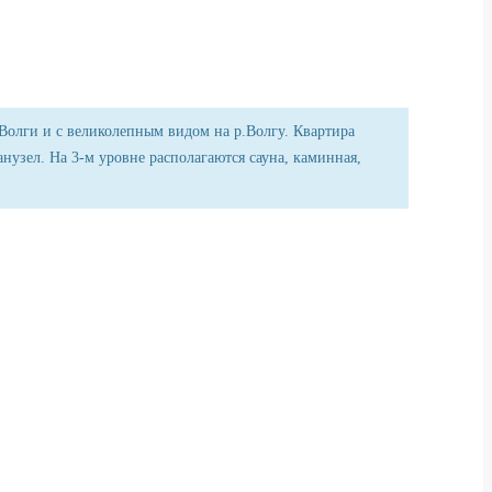
Волги и с великолепным видом на р.Волгу. Квартира
санузел. На 3-м уровне располагаются сауна, каминная,